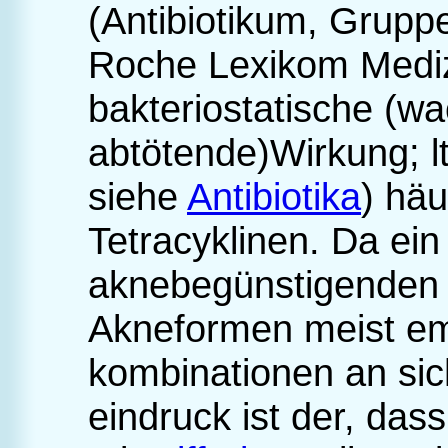
(Antibiotikum, Gruppe
Roche Lexikom Mediz
bakteriostatische (
abtötende)Wirkung; l
siehe
Antibiotika
) häu
Tetracyklinen. Da ei
aknebegünstigenden F
Akneformen meist emp
kombinationen an si
eindruck ist der, da