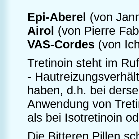
Epi-Aberel
(von Jann
Airol
(von Pierre Fab
VAS-Corde
s
(von Ich
Tretinoin steht im Ru
- Hautreizungsverhält
haben, d.h. bei derse
Anwendung von Tretin
als bei Isotretinoin o
Die Bitteren Pillen s