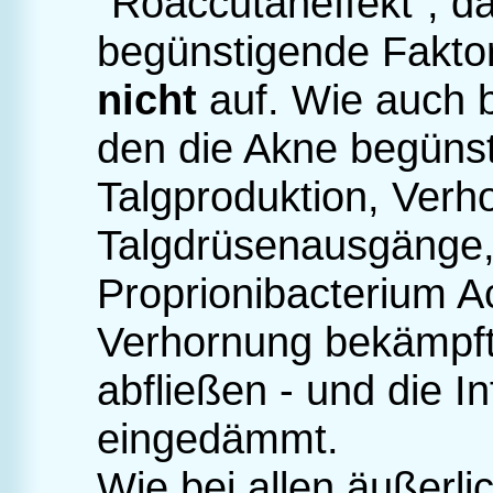
"Roaccutaneffekt", d
begünstigende Faktor
nicht
auf. Wie auch
den die Akne begünst
Talgproduktion, Verh
Talgdrüsenausgänge, 
Proprionibacterium A
Verhornung bekämpft 
abfließen - und die In
eingedämmt.
Wie bei allen äußerl