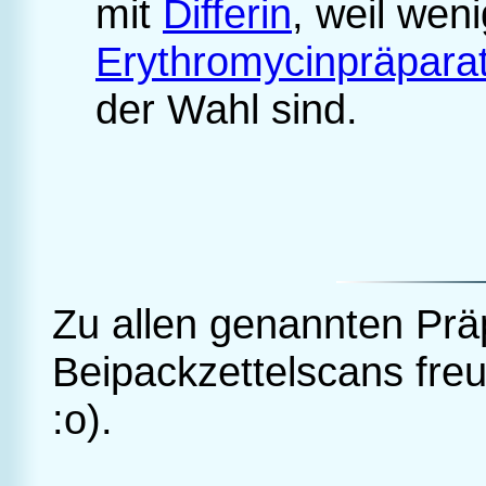
mit
Differin
, weil wen
Erythromycinpräpara
der Wahl sind.
Zu allen genannten Prä
Beipackzettelscans freu
:o).